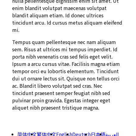
nulla pellentesque dignissim enim sit amet. Ut
enim blandit volutpat maecenas volutpat
blandit aliquam etiam. Id donec ultrices
tincidunt arcu. Id cursus metus aliquam eleifend
mi.
Tempus quam pellentesque nec nam aliquam
sem. Risus at ultrices mi tempus imperdiet. Id
porta nibh venenatis cras sed felis eget velit.
Ipsum a arcu cursus vitae. Facilisis magna etiam
tempor orci eu lobortis elementum. Tincidunt
dui ut ornare lectus sit. Quisque non tellus orci
ac. Blandit libero volutpat sed cras. Nec
tincidunt praesent semper feugiat nibh sed
pulvinar proin gravida. Egestas integer eget
aliquet nibh praesent tristique magna.
简体中文
繁体中文
English
Deutsch
日本語
العربية