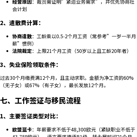
经营原因
：裁员需证明”紧迫业务需求”，并优先协商社
会计划
2、遣散费计算：
协商遣散
：工龄乘以0.5-2个月工资（常参考”一岁一半月
薪”惯例）
法院裁定
：上限21个月工资（50岁以上且工龄20年者）
3、失业保险领取条件：
过去30个月缴费满12个月，且主动求职。金额为净工资的60%
（无子女）或67%（有子女），最长发放12个月。
七、工作签证与移民流程
1、主要签证类型对比：
欧盟蓝卡
：年薪要求不低于48,300欧元（紧缺职业不低于
43,759欧元），语言要求德语B1级，转永居时间21个月