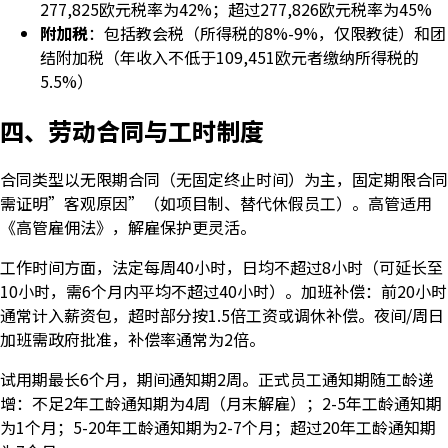
277,825欧元税率为42%；超过277,826欧元税率为45%
附加税
：包括教会税（所得税的8%-9%，仅限教徒）和团
结附加税（年收入不低于109,451欧元者缴纳所得税的
5.5%）
四、劳动合同与工时制度
合同类型以无限期合同（无固定终止时间）为主，固定期限合同
需证明”客观原因”（如项目制、替代休假员工）。高管适用
《高管雇佣法》，解雇保护更灵活。
工作时间方面，法定每周40小时，日均不超过8小时（可延长至
10小时，需6个月内平均不超过40小时）。加班补偿：前20小时
通常计入薪资包，超时部分按1.5倍工资或调休补偿。夜间/周日
加班需政府批准，补偿率通常为2倍。
试用期最长6个月，期间通知期2周。正式员工通知期随工龄递
增：不足2年工龄通知期为4周（月末解雇）；2-5年工龄通知期
为1个月；5-20年工龄通知期为2-7个月；超过20年工龄通知期