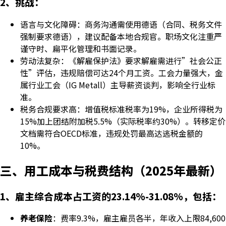
2、挑战：
语言与文化障碍：商务沟通需使用德语（合同、税务文件
强制要求德语），建议配备本地合规官。职场文化注重严
谨守时、扁平化管理和书面记录。
劳动法复杂：《解雇保护法》要求解雇需进行”社会公正
性”评估，违规赔偿可达24个月工资。工会力量强大，金
属行业工会（IG Metall）主导薪资谈判，影响全行业标
准。
税务合规要求高：增值税标准税率为19%，企业所得税为
15%加上团结附加税5.5%（实际税率约30%）。转移定价
文档需符合OECD标准，违规处罚最高达逃税金额的
10%。
三、用工成本与税费结构（2025年最新）
1、雇主综合成本占工资的23.14%-31.08%，包括：
养老保险
：费率9.3%，雇主雇员各半，年收入上限84,600