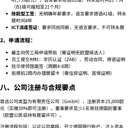
（B1级可缩短至21个月）
技能型工签
：无明确年薪要求，语言要求德语A1级，转永
居时间4年
ICT派遣签证
：要求同岗同薪，无语言要求，不可转永居
2、申请流程：
雇主向劳工局申请预批（需证明无欧盟候选人）
员工提交材料：学历认证（ZAB）、劳动合同、德语证明
驻华使领馆面签（周期4-8周）
抵德后2周内办理居留卡（需住房证明、医保证明）
八、公司注册与合规要点
首选公司类型为有限责任公司（GmbH），注册资本25,000欧
元（实缴50%即可注册）。董事要求至少1名常驻德国的董事
（欧盟公民或持有居留许可）。
注册流程包括：公证公司章程、开立德国银行账户、注入资本