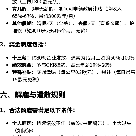
放（上限1800欧元/月）
育儿假
：3年无薪假，期间可申领政府津贴（净收入
65%-67%，最低300欧元/月）
其他假期
：婚假3天（全薪）、丧假2天（直系亲属）、护
理假（短期10天/长期6个月，无薪）
3、奖金制度包括：
十三薪
：约80%企业发放，通常为12月工资的50%-100%
绩效奖金
：多与OKR挂钩，占比年薪10%-20%
特殊补贴
：交通津贴（每公里0.3欧元）、餐补（每日最高
15欧元免税）
六、解雇与遣散规则
1、合法解雇需满足以下条件：
个人原因
：持续绩效不佳（需2次书面警告）、重大过失
（如欺诈）