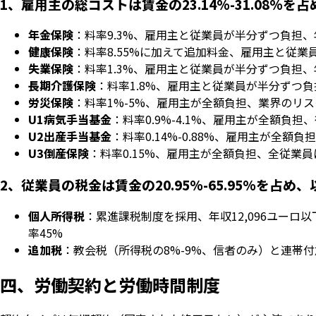
1、雇用主の総コストは賃金の23.14%-31.08%
年金保険
：料率9.3%、雇用主と従業員が半分ずつ負担、年
健康保険
：料率8.55%に加えて追加料金、雇用主と従業
失業保険
：料率1.3%、雇用主と従業員が半分ずつ負担、年
長期介護保険
：料率1.8%、雇用主と従業員が半分ずつ負
労災保険
：料率1%-5%、雇用主が全額負担、業界のリ
U1病気手当基金
：料率0.9%-4.1%、雇用主が全額負
U2出産手当基金
：料率0.14%-0.88%、雇用主が全額
U3倒産保険
：料率0.15%、雇用主が全額負担、全従業
2、従業員の税金は賃金の20.95%-65.95%を占め
個人所得税
：累進課税制度を採用、年収12,096ユーロ以下は税
率45%
追加税
：教会税（所得税の8%-9%、信者のみ）と連帯付加
四、労働契約と労働時間制度