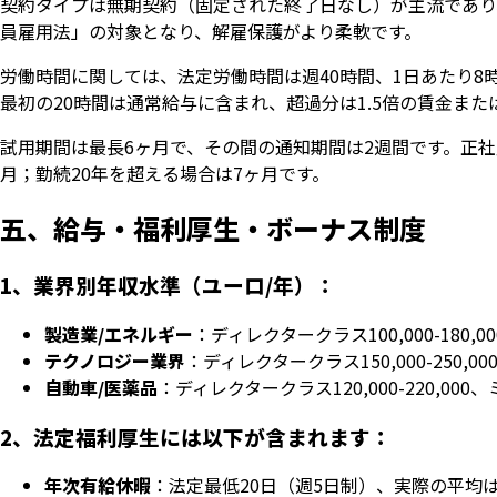
契約タイプは無期契約（固定された終了日なし）が主流であり
員雇用法」の対象となり、解雇保護がより柔軟です。
労働時間に関しては、法定労働時間は週40時間、1日あたり8
最初の20時間は通常給与に含まれ、超過分は1.5倍の賃金ま
試用期間は最長6ヶ月で、その間の通知期間は2週間です。正社員
月；勤続20年を超える場合は7ヶ月です。
五、給与・福利厚生・ボーナス制度
1、業界別年収水準（ユーロ/年）：
製造業/エネルギー
：ディレクタークラス100,000-180,00
テクノロジー業界
：ディレクタークラス150,000-250,00
自動車/医薬品
：ディレクタークラス120,000-220,000、
2、法定福利厚生には以下が含まれます：
年次有給休暇
：法定最低20日（週5日制）、実際の平均は