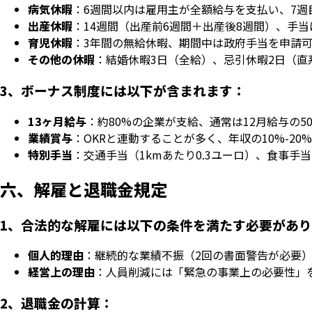
病気休暇
：6週間以内は雇用主が全額給与を支払い、7週
出産休暇
：14週間（出産前6週間＋出産後8週間）、手当は
育児休暇
：3年間の無給休暇、期間中は政府手当を申請可能
その他の休暇
：結婚休暇3日（全給）、忌引休暇2日（直
3、ボーナス制度には以下が含まれます：
13ヶ月給与
：約80%の企業が支給、通常は12月給与の50%
業績賞与
：OKRと連動することが多く、年収の10%-20
特別手当
：交通手当（1kmあたり0.3ユーロ）、食事手
六、解雇と退職金規定
1、合法的な解雇には以下の条件を満たす必要があ
個人的理由
：継続的な業績不振（2回の書面警告が必要
経営上の理由
：人員削減には「緊急の事業上の必要性」
2、退職金の計算：