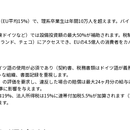
（EU平均15%）で、理系卒業生は年間10万人を超えます。バ
ドイツなど）では設備投資額の最大50%が補助されます。税制
ランド、チェコ）にアクセスでき、EUの4.5億人の消費者をカ
イツ語の使用が必須であり（契約書、税務書類はドイツ語が義
トな組織、書面記録を重視します。
」の評価を要求し、違反した場合の賠償は最大24ヶ月分の給与
基準に影響を与えます。
9%、法人所得税は15%に連帯付加税5.5%が加算されます（
ます。
）