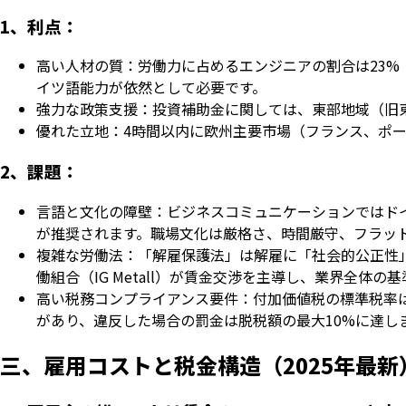
1、利点：
高い人材の質：労働力に占めるエンジニアの割合は23%
イツ語能力が依然として必要です。
強力な政策支援：投資補助金に関しては、東部地域（旧東
優れた立地：4時間以内に欧州主要市場（フランス、ポー
2、課題：
言語と文化の障壁：ビジネスコミュニケーションではド
が推奨されます。職場文化は厳格さ、時間厳守、フラッ
複雑な労働法：「解雇保護法」は解雇に「社会的公正性
働組合（IG Metall）が賃金交渉を主導し、業界全体の
高い税務コンプライアンス要件：付加価値税の標準税率は1
があり、違反した場合の罰金は脱税額の最大10%に達し
三、雇用コストと税金構造（2025年最新