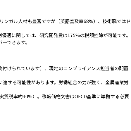
イリンガル人材も豊富ですが（英語普及率68%）、技術職ではド
優遇に関しては、研究開発費は175%の税額控除が可能です。
バーできます。
務付けられています）、現地のコンプライアンス担当者の配置
に達する可能性があります。労働組合の力が強く、金属産業労
実質税率約30%）。移転価格文書はOECD基準に準拠する必要