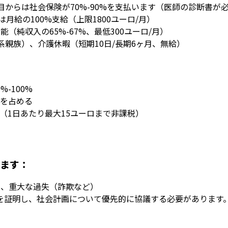
目からは社会保険が70%-90%を支払います（医師の診断書が
月給の100%支給（上限1800ユーロ/月）
（純収入の65%-67%、最低300ユーロ/月）
系親族）、介護休暇（短期10日/長期6ヶ月、無給）
-100%
%を占める
当（1日あたり最大15ユーロまで非課税）
ります：
）、重大な過失（詐欺など）
を証明し、社会計画について優先的に協議する必要があります