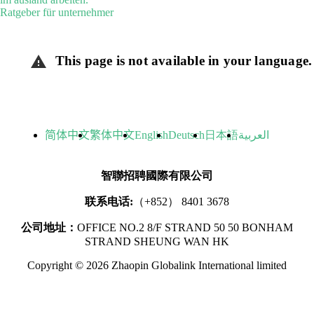
Ratgeber für unternehmer
This page is not available in your language.
warning
简体中文
繁体中文
English
Deutsch
日本語
العربية
智聯招聘國際有限公司
联系电话:
（+852） 8401 3678
公司地址：
OFFICE NO.2 8/F STRAND 50 50 BONHAM
STRAND SHEUNG WAN HK
Copyright © 2026 Zhaopin Globalink International limited