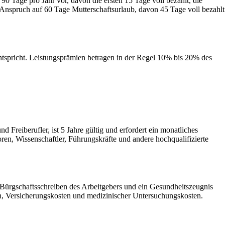
0 Tage pro Jahr vor, davon die ersten 15 Tage voll bezahlt, die
n Anspruch auf 60 Tage Mutterschaftsurlaub, davon 45 Tage voll bezahlt
ntspricht. Leistungsprämien betragen in der Regel 10% bis 20% des
 Freiberufler, ist 5 Jahre gültig und erfordert ein monatliches
ren, Wissenschaftler, Führungskräfte und andere hochqualifizierte
 Bürgschaftsschreiben des Arbeitgebers und ein Gesundheitszeugnis
n, Versicherungskosten und medizinischer Untersuchungskosten.