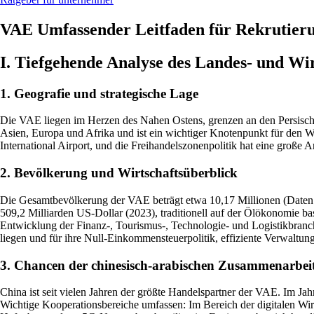
VAE Umfassender Leitfaden für Rekrutieru
I. Tiefgehende Analyse des Landes- und Wi
1. Geografie und strategische Lage
Die VAE liegen im Herzen des Nahen Ostens, grenzen an den Persisch
Asien, Europa und Afrika und ist ein wichtiger Knotenpunkt für den We
International Airport, und die Freihandelszonenpolitik hat eine große
2. Bevölkerung und Wirtschaftsüberblick
Die Gesamtbevölkerung der VAE beträgt etwa 10,17 Millionen (Daten vo
509,2 Milliarden US-Dollar (2023), traditionell auf der Ölökonomie basi
Entwicklung der Finanz-, Tourismus-, Technologie- und Logistikbranche
liegen und für ihre Null-Einkommensteuerpolitik, effiziente Verwaltungs
3. Chancen der chinesisch-arabischen Zusammenarbei
China ist seit vielen Jahren der größte Handelspartner der VAE. Im J
Wichtige Kooperationsbereiche umfassen: Im Bereich der digitalen Wir