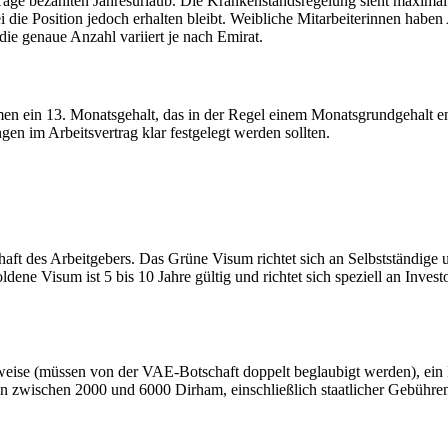
age bezahlten Jahresurlaub. Die Krankenstandsregelung sieht maximal 9
i die Position jedoch erhalten bleibt. Weibliche Mitarbeiterinnen habe
die genaue Anzahl variiert je nach Emirat.
men ein 13. Monatsgehalt, das in der Regel einem Monatsgrundgehalt e
n im Arbeitsvertrag klar festgelegt werden sollten.
aft des Arbeitgebers. Das Grüne Visum richtet sich an Selbstständige und
e Visum ist 5 bis 10 Jahre gültig und richtet sich speziell an Investo
hweise (müssen von der VAE-Botschaft doppelt beglaubigt werden), ein
en zwischen 2000 und 6000 Dirham, einschließlich staatlicher Gebühre