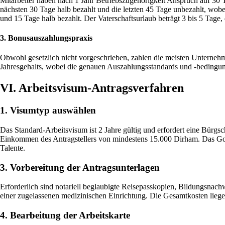
Mitarbeiter haben nach 1 Jahr Betriebszugehörigkeit Anspruch auf 30 T
nächsten 30 Tage halb bezahlt und die letzten 45 Tage unbezahlt, wobe
und 15 Tage halb bezahlt. Der Vaterschaftsurlaub beträgt 3 bis 5 Tage, 
3. Bonusauszahlungspraxis
Obwohl gesetzlich nicht vorgeschrieben, zahlen die meisten Unterneh
Jahresgehalts, wobei die genauen Auszahlungsstandards und -bedingunge
VI. Arbeitsvisum-Antragsverfahren
1. Visumtyp auswählen
Das Standard-Arbeitsvisum ist 2 Jahre gültig und erfordert eine Bürgsch
Einkommen des Antragstellers von mindestens 15.000 Dirham. Das Golden
Talente.
3. Vorbereitung der Antragsunterlagen
Erforderlich sind notariell beglaubigte Reisepasskopien, Bildungsnac
einer zugelassenen medizinischen Einrichtung. Die Gesamtkosten lieg
4. Bearbeitung der Arbeitskarte