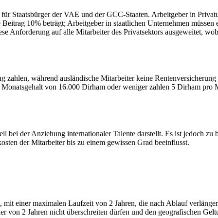
ch für Staatsbürger der VAE und der GCC-Staaten. Arbeitgeber in Priv
e Beitrag 10% beträgt; Arbeitgeber in staatlichen Unternehmen müssen
ese Anforderung auf alle Mitarbeiter des Privatsektors ausgeweitet, wo
g zahlen, während ausländische Mitarbeiter keine Rentenversicherung
m Monatsgehalt von 16.000 Dirham oder weniger zahlen 5 Dirham pro 
bei der Anziehung internationaler Talente darstellt. Es ist jedoch zu 
ten der Mitarbeiter bis zu einem gewissen Grad beeinflusst.
, mit einer maximalen Laufzeit von 2 Jahren, die nach Ablauf verläng
 von 2 Jahren nicht überschreiten dürfen und den geografischen Geltun