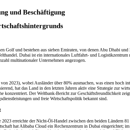
ng und Beschäftigung
rtschaftshintergrunds
en Golf und bestehen aus sieben Emiraten, von denen Abu Dhabi und D
lthandel. Dubai ist ein internationales Luftfahrt- und Logistikzentrum
 Anzahl multinationaler Unternehmen angezogen.
n 2023), wobei Ausländer über 80% ausmachen, was einen hoch internat
erend, hat das Land in den letzten Jahren aktiv eine Strategie zur wirt
 konzentriert. Der Weltbank-Bericht zur Geschäftsfreundlichkeit zeigt
dienstleistungen und freie Wirtschaftspolitik bekannt sind.
t
ahr 2023 erreichte der Nicht-Öl-Handel zwischen den beiden Ländern 8
tschaft hat Alibaba Cloud ein Rechenzentrum in Dubai eingerichtet; i