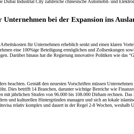
ie Dubai Industrial City zahlreiche chinesische Automobil- und Elekt
r Unternehmen bei der Expansion ins Ausla
rbeitskosten für Unternehmen erheblich senkt und einen klaren Vorteil
nehmen eine 100%ige Beteiligung ermöglichen und Zollsenkungen sowie
. Darüber hinaus hat die Regierung innovative Politiken wie das “
ers beachten. Gemäß den neuesten Vorschriften müssen Unternehmen m
höht. Dies betrifft 14 Branchen, darunter wichtige Bereiche wie Finan
 mit jährlichen Strafen von 96.000 bis 108.000 Dirham rechnen. Das Ma
 und kulturellen Hintergründen managen und sich an lokale islamisch
itsvisa relativ komplex und dauert in der Regel 2-8 Wochen, weshalb 