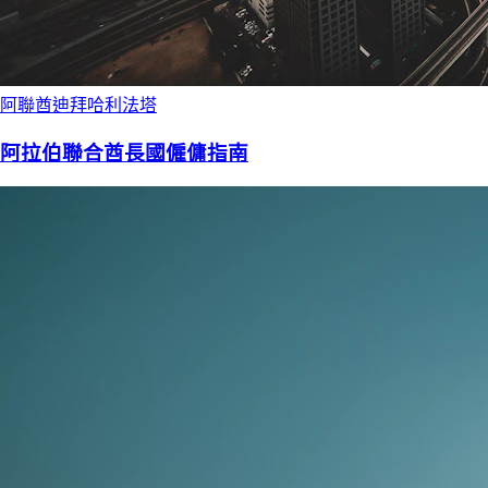
阿聯酋迪拜哈利法塔
阿拉伯聯合酋長國僱傭指南