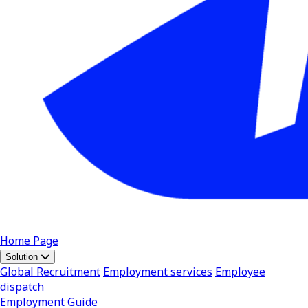
Home Page
Solution
Global Recruitment
Employment services
Employee
dispatch
Employment Guide