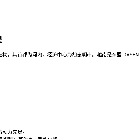
星
结构。其首都为河内，经济中心为胡志明市。越南是东盟（ASEA
劳动力充足。
务限制）等优惠，吸引外资。