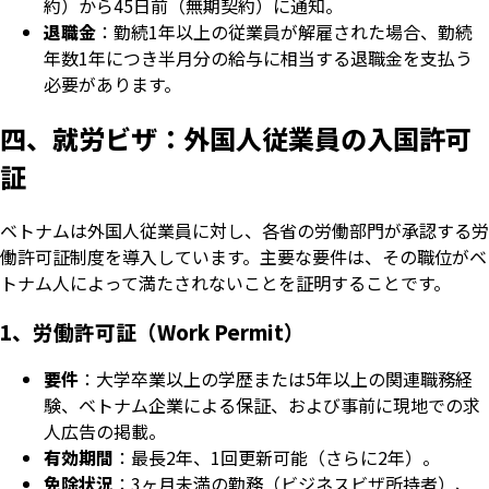
約）から45日前（無期契約）に通知。
退職金
：勤続1年以上の従業員が解雇された場合、勤続
年数1年につき半月分の給与に相当する退職金を支払う
必要があります。
四、就労ビザ：外国人従業員の入国許可
証
ベトナムは外国人従業員に対し、各省の労働部門が承認する労
働許可証制度を導入しています。主要な要件は、その職位がベ
トナム人によって満たされないことを証明することです。
1、労働許可証（Work Permit）
要件
：大学卒業以上の学歴または5年以上の関連職務経
験、ベトナム企業による保証、および事前に現地での求
人広告の掲載。
有効期間
：最長2年、1回更新可能（さらに2年）。
免除状況
：3ヶ月未満の勤務（ビジネスビザ所持者）、