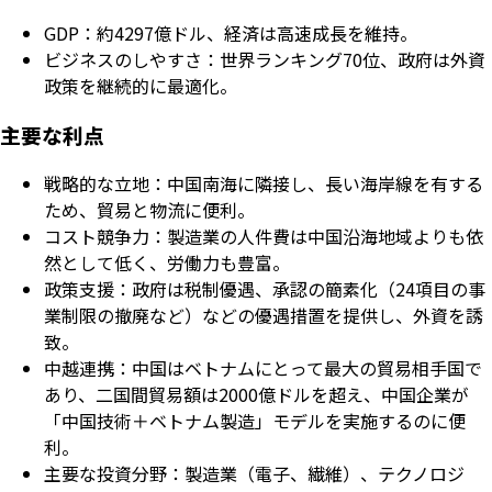
GDP：約4297億ドル、経済は高速成長を維持。
ビジネスのしやすさ：世界ランキング70位、政府は外資
政策を継続的に最適化。
主要な利点
戦略的な立地：中国南海に隣接し、長い海岸線を有する
ため、貿易と物流に便利。
コスト競争力：製造業の人件費は中国沿海地域よりも依
然として低く、労働力も豊富。
政策支援：政府は税制優遇、承認の簡素化（24項目の事
業制限の撤廃など）などの優遇措置を提供し、外資を誘
致。
中越連携：中国はベトナムにとって最大の貿易相手国で
あり、二国間貿易額は2000億ドルを超え、中国企業が
「中国技術＋ベトナム製造」モデルを実施するのに便
利。
主要な投資分野：製造業（電子、繊維）、テクノロジ