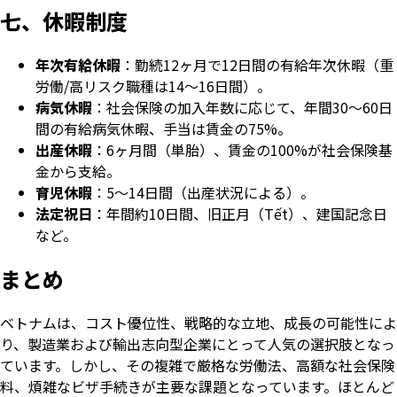
七、休暇制度
年次有給休暇
：勤続12ヶ月で12日間の有給年次休暇（重
労働/高リスク職種は14〜16日間）。
病気休暇
：社会保険の加入年数に応じて、年間30〜60日
間の有給病気休暇、手当は賃金の75%。
出産休暇
：6ヶ月間（単胎）、賃金の100%が社会保険基
金から支給。
育児休暇
：5〜14日間（出産状況による）。
法定祝日
：年間約10日間、旧正月（Tết）、建国記念日
など。
まとめ
ベトナムは、コスト優位性、戦略的な立地、成長の可能性によ
り、製造業および輸出志向型企業にとって人気の選択肢となっ
ています。しかし、その複雑で厳格な労働法、高額な社会保険
料、煩雑なビザ手続きが主要な課題となっています。ほとんど